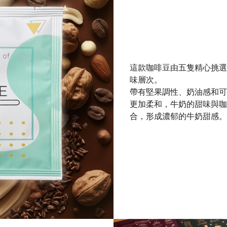
這款咖啡豆由五隻精心挑選
味層次。
帶有堅果調性、奶油感和可
更加柔和，牛奶的甜味與咖
合，形成濃郁的牛奶甜感。