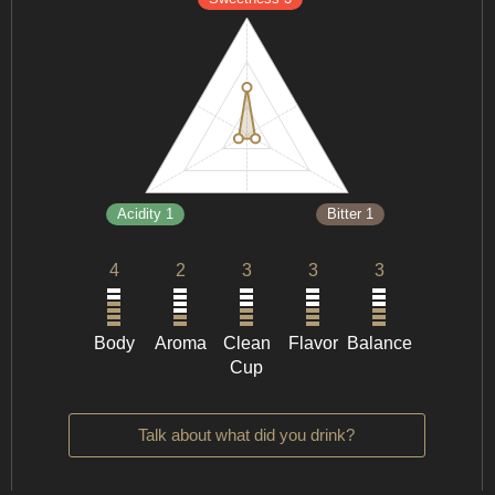
Acidity 1
Bitter 1
4
2
3
3
3
Body
Aroma
Clean
Flavor
Balance
Cup
Talk about what did you drink?