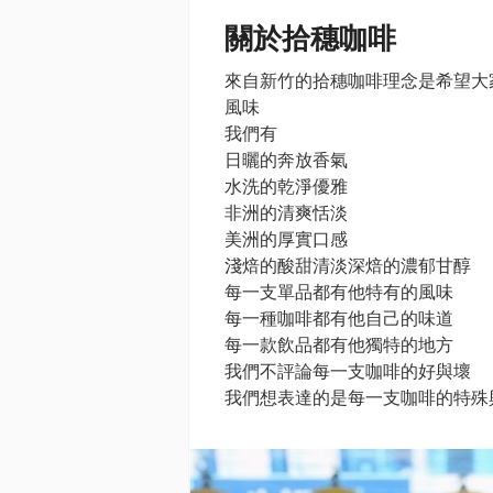
關於拾穗咖啡
來自新竹的拾穗咖啡理念是希望大
風味
我們有
日曬的奔放香氣
水洗的乾淨優雅
非洲的清爽恬淡
美洲的厚實口感
淺焙的酸甜清淡深焙的濃郁甘醇
每一支單品都有他特有的風味
每一種咖啡都有他自己的味道
每一款飲品都有他獨特的地方
我們不評論每一支咖啡的好與壞
我們想表達的是每一支咖啡的特殊