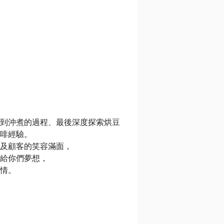
到沖煮的過程、最後深度探索烘豆
啡經驗。
及顧客的笑容滿面，
給你們夢想，
情。