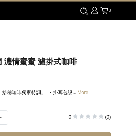
0
 濃情蜜蜜 濾掛式咖啡
拾穗咖啡獨家特調。
掛耳包設
...
More
+
0
(0)