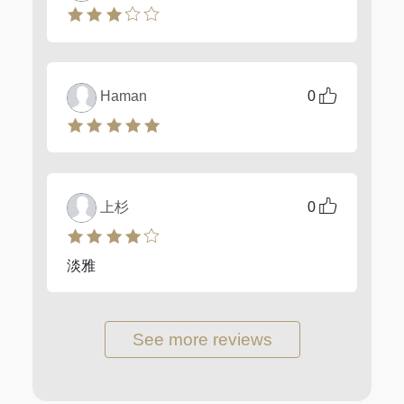
Haman
0
上杉
0
淡雅
See more reviews