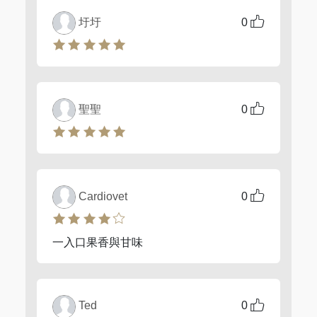
圩圩
0
聖聖
0
Cardiovet
0
一入口果香與甘味
Ted
0