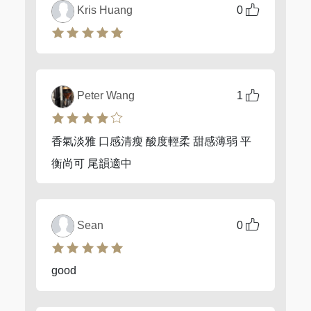
Kris Huang
0
Peter Wang
1
香氣淡雅 口感清瘦 酸度輕柔 甜感薄弱 平
衡尚可 尾韻適中
Sean
0
good