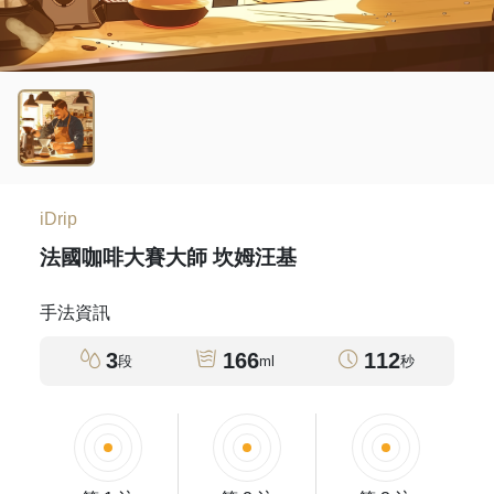
iDrip
法國咖啡大賽大師 坎姆汪基
手法資訊
3
166
112
段
ml
秒