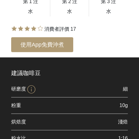
第 1 注
第 2 注
第 3 注
水
水
水
消費者評價 17
使用App免費沖煮
建議咖啡豆
研磨度
細
粉重
10g
烘焙度
淺焙
粉水比
1:16