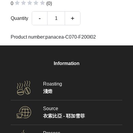
0
(0)
-
+
Quantity
1
Product number:panacea-C070-F200I02
Information
Roasting
淺焙
Source
衣索比亞 - 耶加雪菲