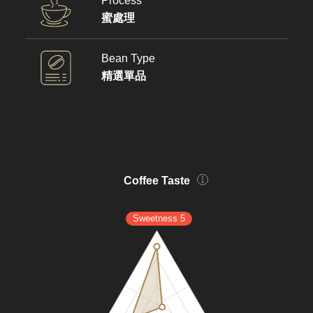
Process
蜜處理
Bean Type
精選單品
Coffee Taste
Sweetness 5