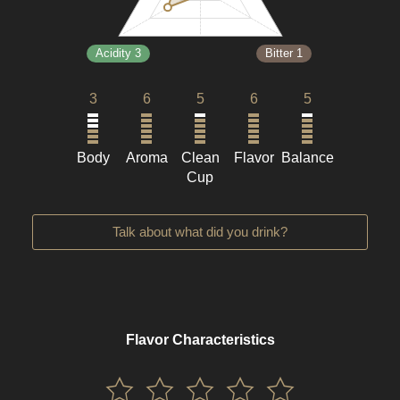
Acidity 3
Bitter 1
3
6
5
6
5
Body
Aroma
Clean
Flavor
Balance
Cup
Talk about what did you drink?
Flavor Characteristics