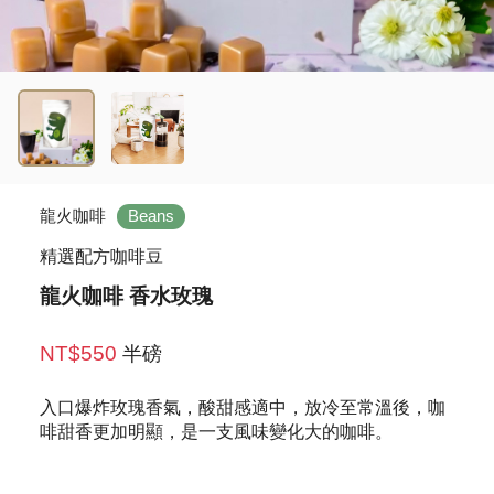
龍火咖啡
Beans
精選配方咖啡豆
龍火咖啡 香水玫瑰
NT$550
半磅
入口爆炸玫瑰香氣，酸甜感適中，放冷至常溫後，咖
啡甜香更加明顯，是一支風味變化大的咖啡。