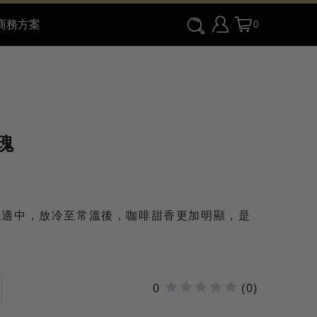
商務方案
0
瑰
感適中，放冷至常溫後，咖啡甜香更加明顯，是
0
(0)