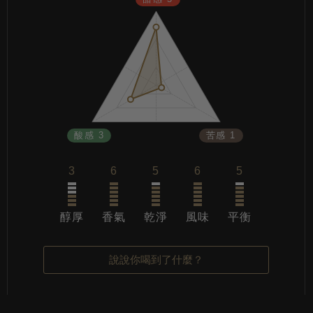
酸感 3
苦感 1
3
6
5
6
5
醇厚
香氣
乾淨
風味
平衡
說說你喝到了什麼？