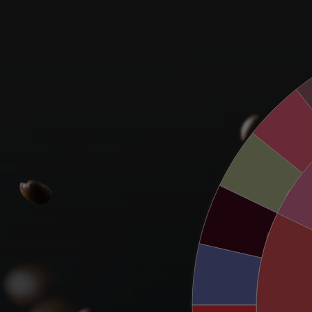
玫
茉莉花味
黑莓味
藍莓味