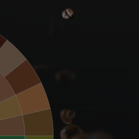
仁味
榛果味
麥芽味
煙熏味