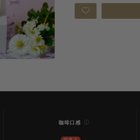
咖啡口感
甜感 5