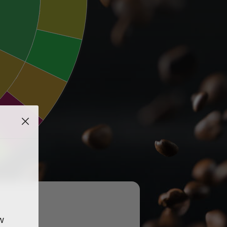
乾草味
植物味
發酵味
味
w