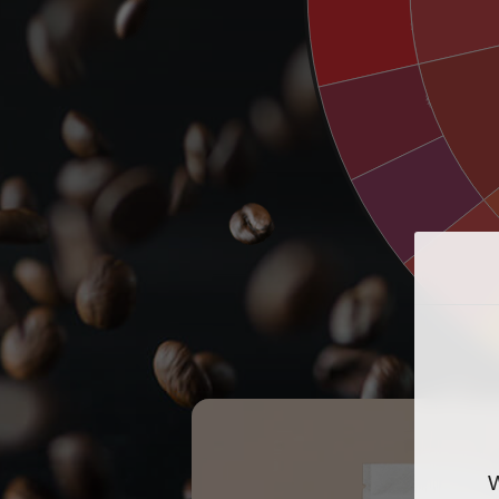
草莓味
葡萄乾味
李子味
石