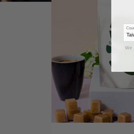
Coun
We 