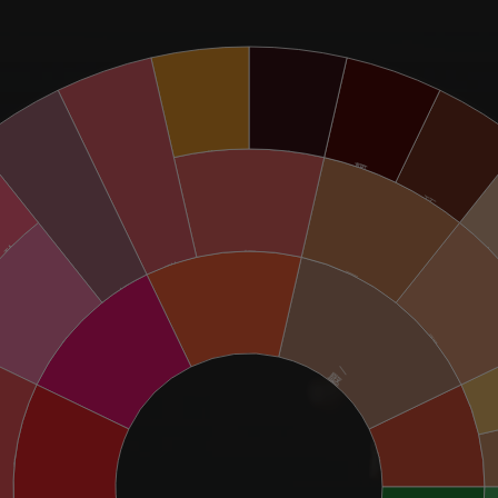
焦糖味
糖蜜味
黑巧克力味
巧克力味
瑰花味
杏
紅糖味
甜香味
可可味
紅茶味
花香味
堅果味
甜味
堅果/可可味
花香味
穀類味
烘烤味
漿果味
焦味