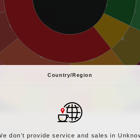
植物蔬菜味
植物蔬菜味
酸酵味
乾燥水果味
水果味
酒精/發酵味
其他類水果味
柑橘類水果味
榴味
酒
Country/Region
鳳梨味
萊姆味
葡萄味
檸檬味
桃子味
橘子味
We don't provide service and sales in Unkno