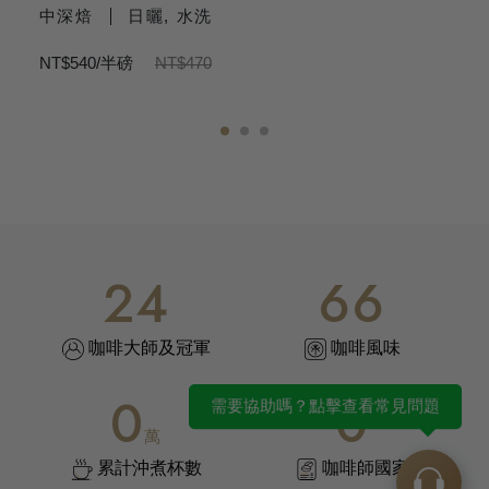
中深焙
日曬, 水洗
NT$540/半磅
NT$470
N
1
2
3
24
77
咖啡大師及冠軍
咖啡風味
0
0
需要協助嗎？點擊查看常見問題
萬
累計沖煮杯數
咖啡師國家