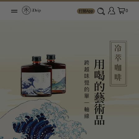
0
打開App