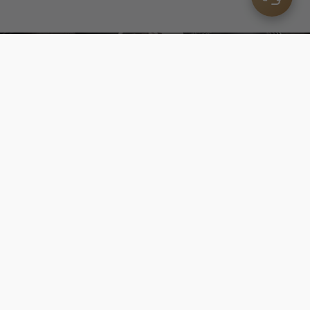
咖啡尋味
遇見美好的5種線索 找到你的風味
立即前往
請旋轉風味輪，並選取喜好風味