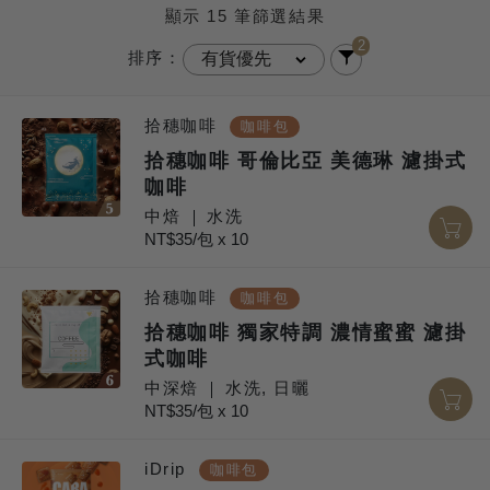
顯示 15 筆篩選結果
烘烤味
漿果味
焦味
2
排序：
植物蔬菜味
植物蔬菜味
拾穗咖啡
咖啡包
酸酵味
乾燥水果味
水果味
拾穗咖啡 哥倫比亞 美德琳 濾掛式
酒精/發酵味
咖啡
李子味
發酵味
中焙
水洗
其他類水果味
NT$35/包 x 10
柑橘類水果味
石榴味
酒味
鳳梨味
萊姆味
拾穗咖啡
咖啡包
葡萄味
檸檬味
拾穗咖啡 獨家特調 濃情蜜蜜 濾掛
桃子味
橘子味
式咖啡
中深焙
水洗, 日曬
NT$35/包 x 10
iDrip
咖啡包