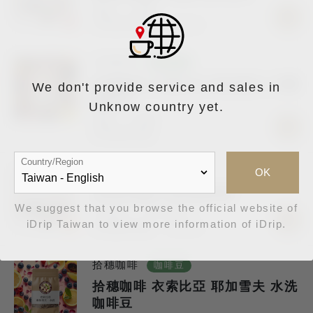
淺焙
日曬
NT$500/半磅
NT$420
拾穗咖啡
咖啡豆
拾穗咖啡 衣索比亞 耶加雪夫 日曬
We don't provide service and sales in
咖啡豆
Unknow country yet.
淺焙
日曬
NT$400/半磅
Country/Region
彼得好咖啡
OK
咖啡豆
彼得好咖啡 黃金曼特寧
We suggest that you browse the official website of
中深焙
半水洗法
iDrip Taiwan to view more information of iDrip.
NT$500/半磅
NT$470
拾穗咖啡
咖啡豆
拾穗咖啡 衣索比亞 耶加雪夫 水洗
咖啡豆