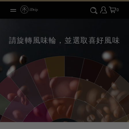
0
請旋轉風味輪，並選取喜好風味
焦糖味
糖蜜味
黑巧克力味
巧克力味
玫瑰花味
杏仁味
紅糖味
甜香味
可可味
紅茶味
茉莉花味
榛果味
花香味
堅果味
甜味
堅果/可可味
花香味
穀類味