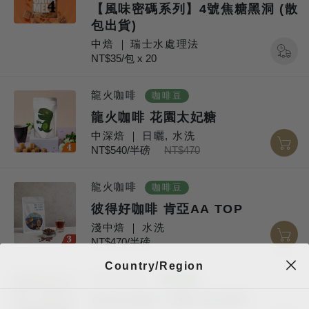
【風味密碼系列】4號焦糖黑洞 (散
包出貨)
中焙
瑞士水處理法
NT$35/包 x 20
龍火咖啡
咖啡豆
龍火咖啡 花園太妃糖
中深焙
日曬, 水洗
NT$540/半磅
NT$470
龍火咖啡
咖啡豆
彼得好咖啡 肯亞AA TOP
淺中焙
水洗
NT$470/半磅
Country/Region
彼得好咖啡
咖啡豆
彼得好咖啡 日曬 耶加雪菲