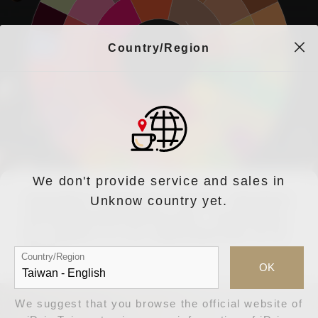
茉莉花味
榛果味
堅果味
花香味
甜味
堅果/可可味
麥芽味
黑莓味
花香味
穀類味
Country/Region
煙熏味
藍莓味
烘烤味
焦味
漿果味
植物蔬菜味
乾草味
草莓味
植物蔬菜味
酸酵味
乾燥水果味
植物味
葡萄乾味
水果味
酒精/發酵味
發酵味
李子味
其他類水果味
柑橘類水果味
酒味
石榴味
萊姆味
鳳梨味
檸檬味
葡萄味
橘子味
桃子味
We don't provide service and sales in
Unknow country yet.
選用德國百年工藝PROBAT烘豆機，搭配專業烘
焙師新鮮烘焙香醇濃郁的好滋味，值得您細細品
嚐，更榮獲ITCE 2021 國際茶咖啡品鑑大會 優
選獎章
Country/Region
OK
We suggest that you browse the official website of