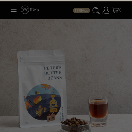
0
打開App