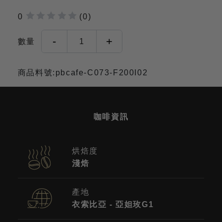
0
(0)
-
+
數量
1
商品料號:pbcafe-C073-F200I02
咖啡資訊
烘焙度
淺焙
產地
衣索比亞 - 亞妲玫G1