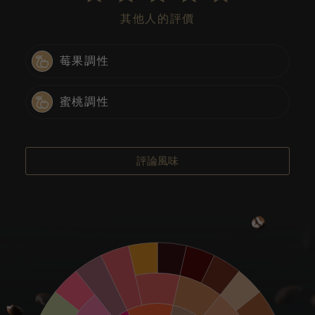
其他人的評價
莓果調性
蜜桃調性
評論風味
糖蜜味
焦糖味
黑巧克力味
巧克力味
玫瑰花味
杏仁味
紅糖味
甜香味
可可味
紅茶味