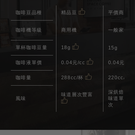
咖啡豆品種
平價商業豆
精品豆
咖啡機等級
商用機
一般家用機
單杯咖啡豆量
18g
15g
咖啡液單價
0.04元/cc
0.04元/cc
咖啡量
220cc/杯
288cc/杯
深烘焙多
味道層次豐富
風味
味道單調無
次