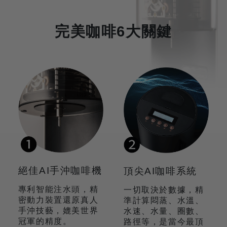
完美咖啡6大關鍵
絕佳AI手沖咖啡機
頂尖AI咖啡系統
專利智能注水頭，精
一切取決於數據，精
密動力裝置還原真人
準計算悶蒸、水溫、
手沖技藝，媲美世界
水速、水量、圈數、
冠軍的精度。
路徑等，是當今最頂