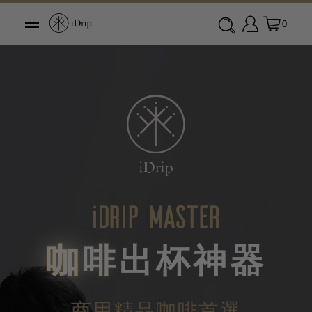
0
咖
啡
出
杯
神
器
商用精品咖啡首選