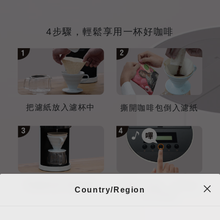
4步驟，輕鬆享用一杯好咖啡
把濾紙放入濾杯中
撕開咖啡包倒入濾紙
將濾杯放入咖啡機
短按沖煮鍵，再次短
Country/Region
按沖煮鍵