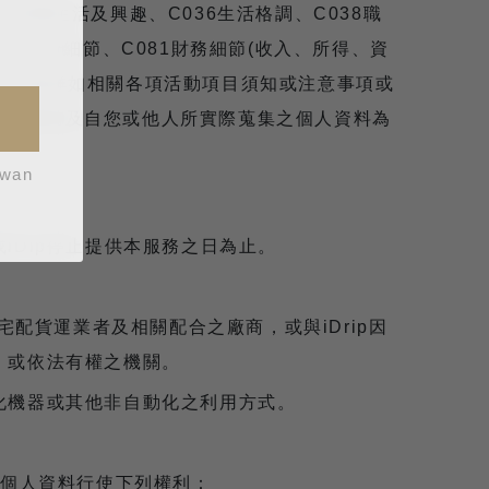
35休閒生活及興趣、C036生活格調、C038職
073安全細節、C081財務細節(收入、所得、資
約以及其他詳如相關各項活動項目須知或注意事項或
業務或服務及自您或他人所實際蒐集之個人資料為
iwan
iDip停止提供本服務之日為止。
宅配貨運業者及相關配合之廠商，或與iDrip因
，或依法有權之機關。
化機器或其他非自動化之利用方式。
個人資料行使下列權利：