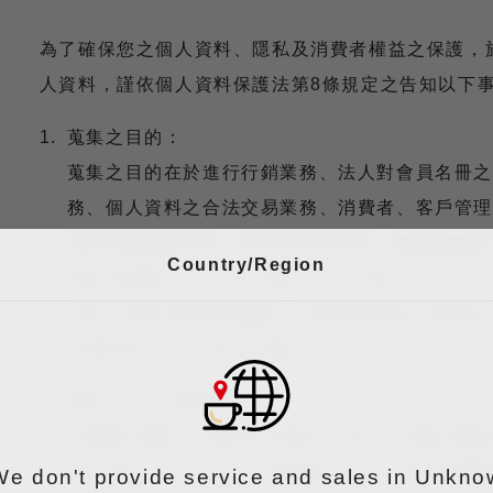
為了確保您之個人資料、隱私及消費者權益之保護，
人資料，謹依個人資料保護法第8條規定之告知以下
蒐集之目的：
蒐集之目的在於進行行銷業務、法人對會員名冊之
務、個人資料之合法交易業務、消費者、客戶管理
(通)訊資料庫管理、資訊安全與管理、網路購物
Country/Region
廣告或商業行為管理、調查、統計與研究分析、其
務及其他諮詢與顧問服務。本服務將藉由註冊會員
及過程進行個人資料之蒐集。
蒐集之個人資料類別：
本服務內蒐集、處理及利用個人資料，依據法務部
料之類別」，包括C001辨識個人者、C002辨識
We don't provide service and sales in Unkno