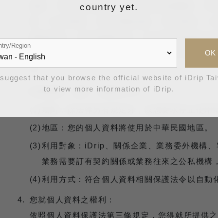
描述、C021家庭情形、C024其他社會關係、C0
country yet.
業、C032財產、C051學校紀錄、C056著作、C
產與投資)、C093財務交易、C102約定或契
try/Region
相關契約書之內容，並以iDrip與您往來之相關
OK
準。
suggest that you browse the official website of iDrip Ta
to view more information of iDrip.
利用期間、地區、對象及方式：
期間：除法律另有規定外，以您要求停止使用或
地區：您的個人資料將使用於中華民國地區。
利用對象：iDrip、關係企業、業務委外機構、
業務需要訂有契約關係或業務往來之公私機構
利用方式：符合個人資料相關保護法令以自動
您就個人資料之權利：
依照個人資料保護法第三條規定，您得就所提供之