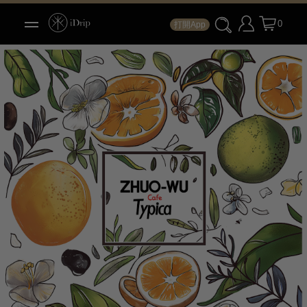
0
打開App