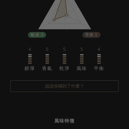
酸感 3
苦感 1
4
5
5
5
4
醇厚
香氣
乾淨
風味
平衡
說說你喝到了什麼？
風味特徵