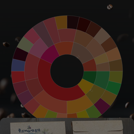
糖蜜味
焦糖味
黑巧克力味
巧克力味
玫瑰花味
杏仁味
紅糖味
甜香味
可可味
紅茶味
茉莉花味
榛果味
堅果味
花香味
甜味
堅果/可可味
麥芽味
黑莓味
花香味
穀類味
煙熏味
藍莓味
烘烤味
焦味
漿果味
植物蔬菜味
乾草味
草莓味
植物蔬菜味
酸酵味
乾燥水果味
植物味
葡萄乾味
水果味
酒精/發酵味
發酵味
李子味
其他類水果味
柑橘類水果味
酒味
石榴味
萊姆味
鳳梨味
檸檬味
葡萄味
橘子味
桃子味