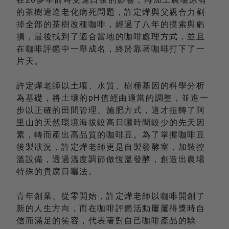
的茶樹遭逢老化病死問題，許定燁與父親合力剷
掉全部的茶樹改種咖啡，經過了八年的摸索與虧
損，最後找到了適合當地的咖啡處理方式，並且
在咖啡評鑑中一舉成名，終於靠著咖啡打下了一
片天。
許定燁老師以土壤、水質、樹種基因的科學分析
為基礎，將土壤的pH值經由適當的調整，並進一
步以正確的田間管理、施肥方式，這才扭轉了阿
里山的天然環境海拔較高日曬時間較少的先天因
素，轉而產出高品質的咖啡豆。為了掌握咖啡豆
後製狀況，許定燁老師更是自製發酵室，加裝控
溫設備，透過溫度調節做恆溫發酵，創造出農場
特殊的貴腐日曬法。
青年創業、從零開始，許定燁老師以咖啡開創了
新的人生方向，而在咖啡評鑑活動屢屢得獎時自
信而滿足的笑容，代表著對自己咖啡產品的驕