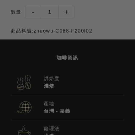
-
+
數量
1
商品料號:zhuowu-C088-F200I02
咖啡資訊
烘焙度
淺焙
產地
台灣 - 嘉義
處理法