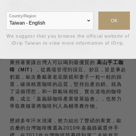
峻榮
毅然將早已打出品牌的「卓武高山茶」結束
轉作台灣咖啡。
Country/Region
OK
在海拔1200公尺阿里山鄉的卓武山上種了幾甲地
的咖啡樹，只為了這一串串的紅寶石，歐吉桑奮
We suggest that you browse the official website of
力投入研究，努力鑽研要怎樣才能種出最好的咖
iDrip Taiwan to view more information of iDrip.
啡豆，找尋如何製作出最好的咖啡。
秉持著要讓台灣人可以喝到最優質的
高山手工咖
啡（MIT）
，從農場管理到採豆、炒豆，皆是事必
躬親，歐吉桑戴著老花眼鏡和妻子一粒一粒的篩
選，確保精選咖啡的品質，堅持自產自銷。就為
了這個理想，和一群氣味相投、實在道地的咖啡
農，成立「嘉義縣咖啡產業發展協會」，也努力
爭取農糧署將咖啡列入為輔導農作物。
歷經多年汗水澆灌，努力結出了豐碩的果實，歐
吉桑的台灣咖啡獲選為2010年嘉義縣嚴選伴手
禮，在2011年台灣咖啡競賽得到第二名的肯定，