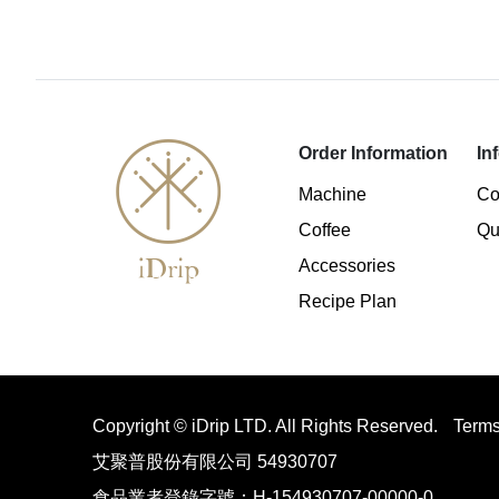
Order Information
In
Machine
Co
Coffee
Qu
Accessories
Recipe Plan
Copyright © iDrip LTD. All Rights Reserved.
Terms
艾聚普股份有限公司 54930707
食品業者登錄字號：H-154930707-00000-0