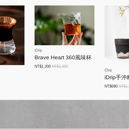
iDrip
Brave Heart 360風味杯
NT$1,200
NT$1,300
iDrip
iDrip
NT$690
NT$1,