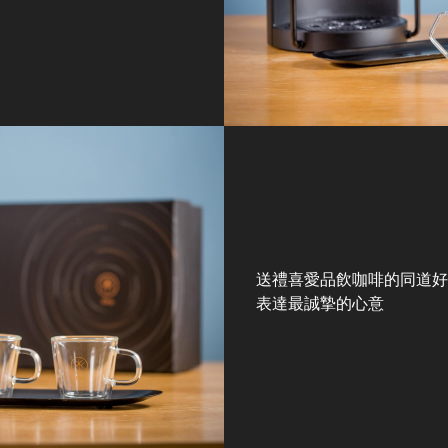
送禮喜愛品飲咖啡的同道好
表達最誠摯的心意