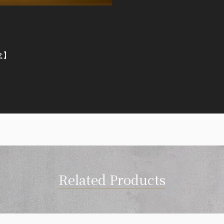
盒】
Related Products