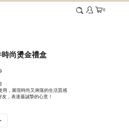
0
配件時尚燙金禮盒
0
節
啡機使用，展現時尚又俐落的生活質感
好友，表達最誠摯的心意！
+