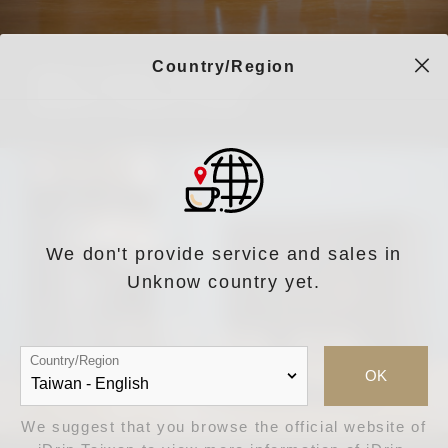
Country/Region
搭配iDrip智能手沖咖啡機使用
展現時尚又俐落的生活質感
We don't provide service and sales in
Unknow country yet.
Country/Region
OK
We suggest that you browse the official website of