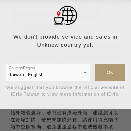
僅限 iDrip Da Vinci 一代機用戶的優惠
● 硬體升級加裝藍牙
● 手機連線咖啡機更加迅速
● 可遙控咖啡機進行沖煮
We don't provide service and sales in
Unknow country yet.
※ 訂單已包含來回運費，下單後將由客服與您聯
繫回收咖啡機之時間，以便針對原機加裝藍牙設
備。
Country/Region
※ iDrip將收回原已擁有iDrip智能手沖咖啡機
OK
IDE101或IDE101-1型號進行硬體功能升級，升
級完成後iDrip將會寄回咖啡機回咖啡機。
We suggest that you browse the official website of
iDrip Taiwan to view more information of iDrip.
【咖啡機升級運送注意事項】
咖啡機送回升級時須妥善包裝，麻煩您先使用原
始外箱包裝好，若您沒有原始外箱，建議您可以
在賣場加購，若您未加購外箱，請使用填充物將
箱中空隙塞滿，避免運送過程中造成機器損壞，