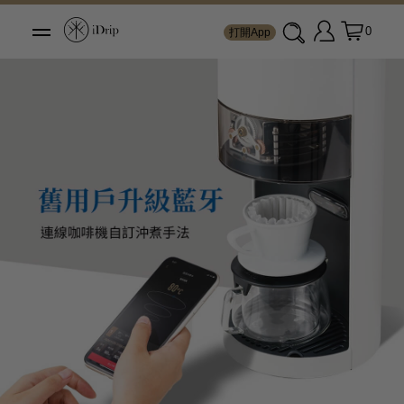
0
打開App