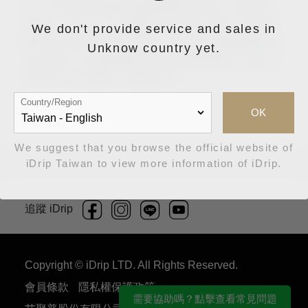
作，2016年在蘇黎世接觸咖啡工作後，從此完
全愛上了咖啡。他喜愛與人的日常互動，以及不
We don't provide service and sales in
斷追求美好的事物，所以一路堅定從事咖啡師的
Unknow country yet.
工作至今。並連續獲得了兩屆瑞典咖啡師冠軍以
及2020瑞士咖啡沖煮賽冠軍。
Country/Region
OK
We suggest that you browse the official website of
iDrip Taiwan to view more information of iDrip.
追蹤 iDrip
Copyright © iDrip LTD. All Rights Reserved.
會員條款
隱私權保護政策
需要協助嗎？點擊查看常見問題