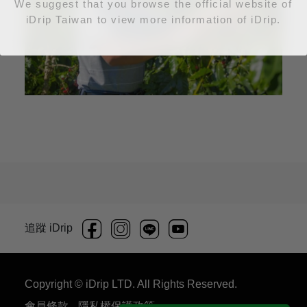
We suggest that you browse the official website of
iDrip Taiwan to view more information of iDrip.
追蹤 iDrip
Copyright © iDrip LTD. All Rights Reserved.
會員條款
隱私權保護政策