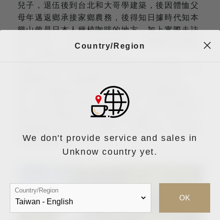
兒子，退伍後到台北和大哥學建築，後因體恤父
母年邁返鄉承接家鄉農務，後得知日據時代知本
樂山曾是日本人種植咖啡的地方，加上實際走訪
雲林古坑，下定決心種植咖啡、發展咖啡休閒農
Country/Region
業，也獲得父母親的支持。
品牌利用台東知本溫泉在地溫泉水洗的特點，來
發酵咖啡豆，發酵過程將溫泉水溫度控制在
30~33度讓菌長得特別快，進而加速發酵的時
間，減少咖啡豆變異、穩定品質，並利用溫泉地
熱乾燥使得咖啡豆的焦糖香更加濃郁。未來除了
持續推廣在地特色溫泉咖啡，更期盼進一步帶動
We don't provide service and sales in
社區觀光事業。
Unknow country yet.
Country/Region
OK