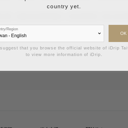
country yet.
Roaster陳天樂，絲毫沒有冠軍的氣燄。正著手撰寫新一批生
try/Region
OK
 撰文
w
suggest that you browse the official website of iDrip Ta
to view more information of iDrip.