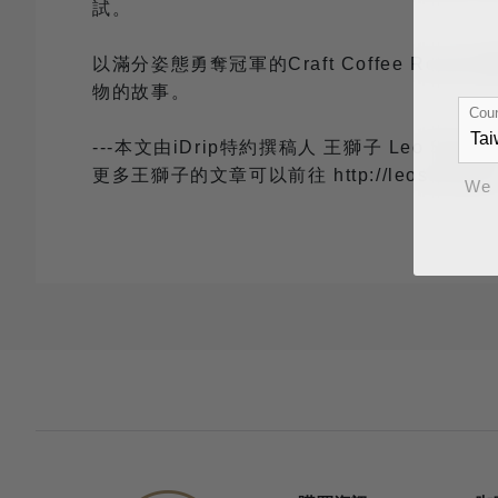
試。
以滿分姿態勇奪冠軍的Craft Coffee 
物的故事。
Coun
---本文由iDrip特約撰稿人 王獅子 Leo Sheng
更多王獅子的文章可以前往 http://leosheng.t
We 