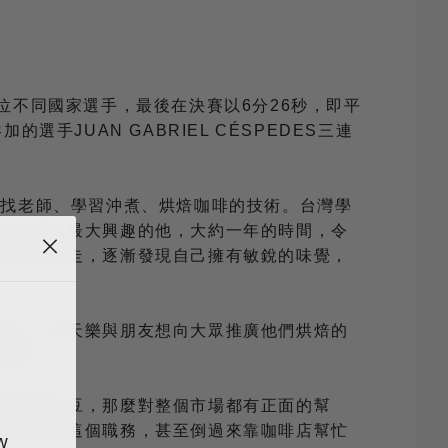
餘30幾位不同國家選手，最後在決賽以6分26秒，即平
JUAN GABRIEL CÉSPEDES三連
去找老師、學習沖煮、烘焙咖啡的技術。台灣學
以咖啡為最大興趣的他，大約一年的時間，令
豆業務奔走，逐漸發現自己擁有敏銳的味覺，
過去，陳天樂與朋友想向大眾推廣他們烘焙的
店老闆。
質的咖啡豆，那麼對整個市場都有正面的幫
都要兼顧這個職務，甚至倒過來靠咖啡店幫忙
w