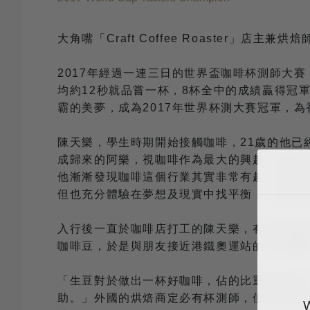
大角嘴「Craft Coffee Roaster」店主兼烘焙
2017年經過一連三日的世界盃咖啡杯測師大賽（Wor
均約12秒就品嘗一杯，8杯全中的成績贏得冠軍，
霸的美夢，成為2017年世界杯測大賽冠軍，
陳天樂，學生時期開始接觸咖啡，21歲的他
成歸來的阿樂，視咖啡作為最大的興趣，並沒
他漸漸發現咖啡這個行業其實非常有趣，便決
但也充分體驗在夢想及現實中找平衡，一點也
入行後一直於咖啡店打工的陳天樂，有時間便
咖啡豆，於是與朋友接近港鐵奧運站的大角嘴開了「C
「生豆對於做出一杯好咖啡，佔的比重其實好
助。」外國的烘焙商定必有杯測師，但香港市