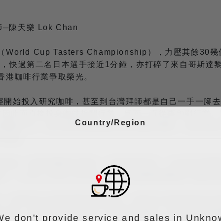
師─陳天樂 Lok Chan
ld Cup Tasters Championship），力壓其
快過第二名日本選手接近1分鐘，亦打碎了來自哥斯達黎加的選手
為香港咖啡行業爭取榮光。
已經開始投入研究咖啡，甚至到台灣拜師都是自己一手一腳
有因此而直接投身咖啡相關行業，反而一直從事印刷行業。
Country/Region
定辭職入行。由印刷專業轉換跑道投身咖啡產業，為拓展烘
不容易。
與朋友一起研究咖啡豆烘焙、沖煮技術等等，大約半年時間
raft Coffee Roaster」，就這麼樣阿樂成了咖啡
大。如果可以在源頭學習到更加多，或者可以拿到更加好品
場太細，暫時未有人養得起一個全職杯測師，故很多烘焙師
We don't provide service and sales in Unkno