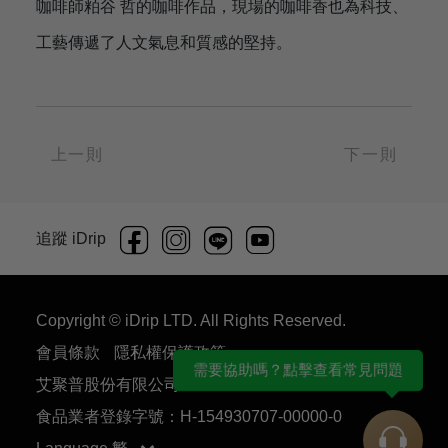
咖啡師粕谷 哲的咖啡作品，現場的咖啡香也為科技、
工藝傳遞了人文氣息和質感的堅持。
上一則
下一則
追蹤 iDrip
Copyright © iDrip LTD. All Rights Reserved.
會員條款
隱私權保護政策
需要協助嗎？點擊查看常見問題
艾聚普股份有限公司 54930707
食品業者登錄字號：H-154930707-00000-0