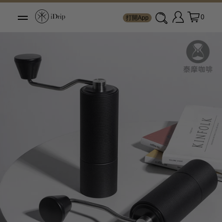
0
打開App