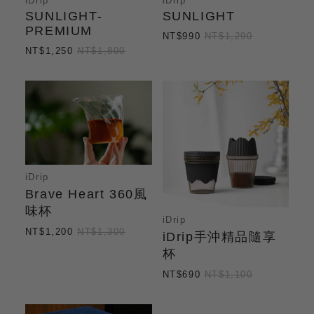
iDrip
iDrip
SUNLIGHT-
SUNLIGHT
PREMIUM
NT$990
NT$1,290
NT$1,250
NT$1,800
iDrip
Brave Heart 360風
味杯
iDrip
NT$1,200
NT$1,300
iDrip手沖精品隨享
杯
NT$690
NT$1,100