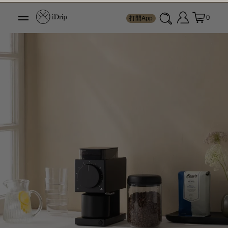
0
打開App