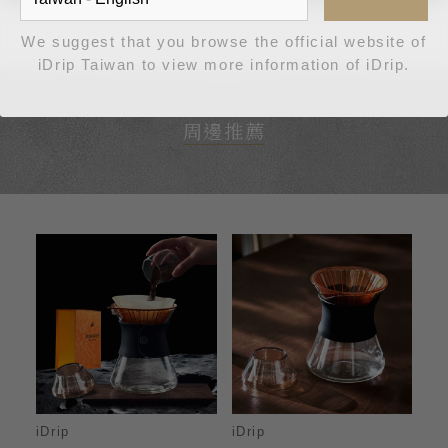
We suggest that you browse the official website of
iDrip Taiwan to view more information of iDrip.
周邊推薦
iDrip
iDrip