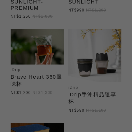
SUNLIGHT-
SUNLIGHT
PREMIUM
NT$990
NT$1,290
NT$1,250
NT$1,800
iDrip
Brave Heart 360風
味杯
iDrip
NT$1,200
NT$1,300
iDrip手沖精品隨享
杯
NT$690
NT$1,100