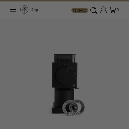
0
打開App