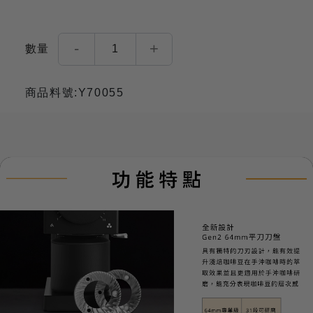
-
+
數量
1
商品料號:Y70055