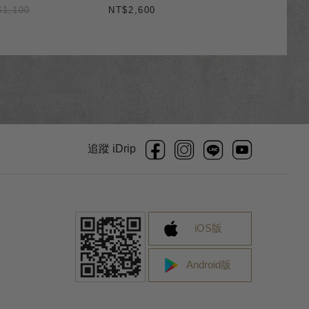
$1,100
NT$2,600
追蹤 iDrip
iOS版
Android版