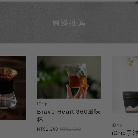
周邊推薦
iDrip
Brave Heart 360風味
杯
iDrip
NT$1,200
NT$1,300
iDrip