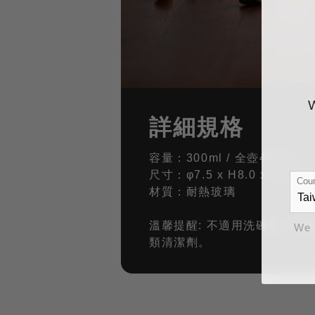
詳細規格
容量：300ml / 全壺400ml
尺寸：φ7.5 x H8.0 x W12.5
Coun
材質：耐熱玻璃
溫馨提醒: 不適用洗碗機、
We 
類清潔劑。