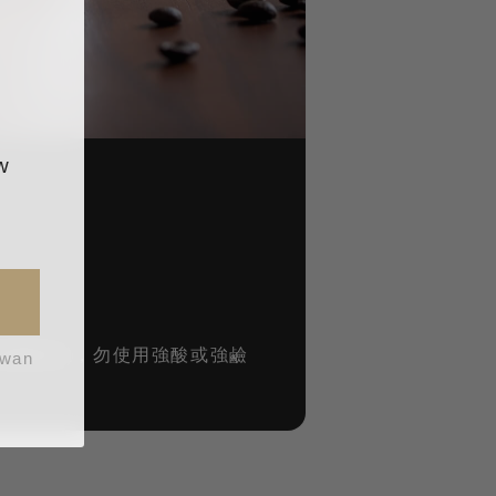
w
性洗劑為主，勿使用強酸或強鹼
iwan