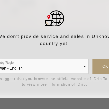
We don't provide service and sales in Unkno
country yet.
cm
try/Region
OK
微波爐和烤箱，清潔時請以海棉和軟布，使用清水或少量中
suggest that you browse the official website of iDrip Ta
to view more information of iDrip.