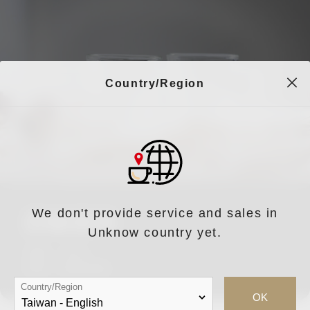
Country/Region
We don't provide service and sales in
詳細規格
Unknow country yet.
容量：90ml
材質：耐熱玻璃
Country/Region
OK