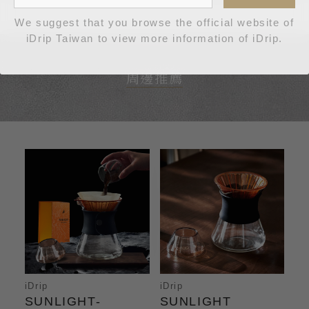
We suggest that you browse the official website of
iDrip Taiwan to view more information of iDrip.
周邊推薦
iDrip
iDrip
SUNLIGHT-
SUNLIGHT