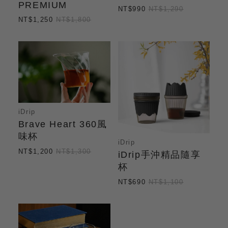
PREMIUM
NT$990
NT$1,290
NT$1,250
NT$1,800
iDrip
Brave Heart 360風
味杯
iDrip
NT$1,200
NT$1,300
iDrip手沖精品隨享
杯
NT$690
NT$1,100