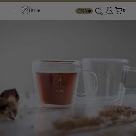
0
打開App