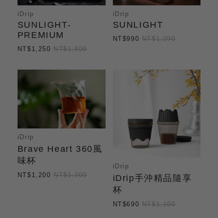
iDrip
iDrip
SUNLIGHT-
SUNLIGHT
PREMIUM
NT$990
NT$1,290
NT$1,250
NT$1,800
iDrip
Brave Heart 360風
味杯
iDrip
NT$1,200
NT$1,300
iDrip手沖精品隨享
杯
NT$690
NT$1,100