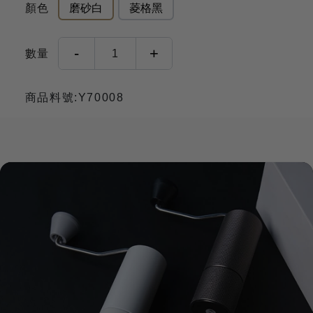
顏色
磨砂白
菱格黑
-
+
數量
1
商品料號:Y70008