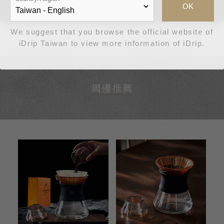
產地：中國
OK
We suggest that you browse the official website of
iDrip Taiwan to view more information of iDrip.
周邊推薦