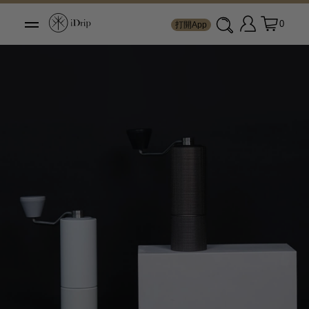
0
打開App