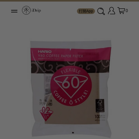
0
打開App