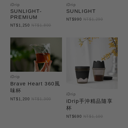
iDrip
iDrip
SUNLIGHT-
SUNLIGHT
PREMIUM
NT$990
NT$1,290
NT$1,250
NT$1,800
iDrip
Brave Heart 360風
味杯
iDrip
NT$1,200
NT$1,300
iDrip手沖精品隨享
杯
NT$690
NT$1,100