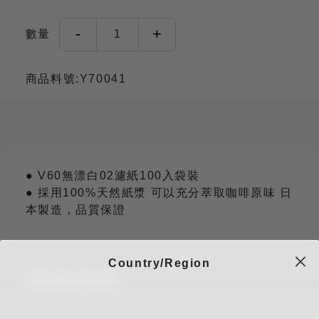
-
+
數量
1
商品料號:Y70041
● V60無漂白02濾紙100入袋裝
● 採用100%天然紙漿 可以充分萃取咖啡原味 日
本製造，品質保證
Country/Region
詳細規格
V60無漂白02濾紙100入。