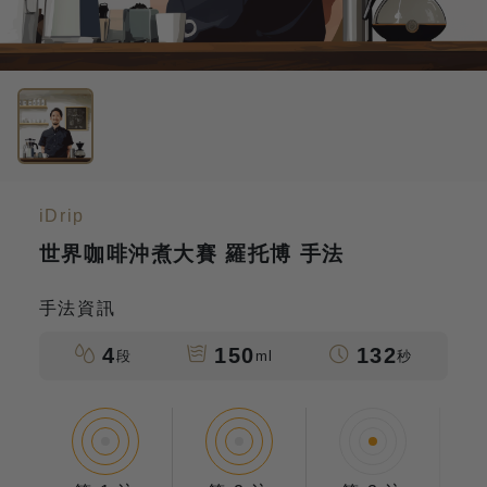
iDrip
世界咖啡沖煮大賽 羅托博 手法
手法資訊
4
150
132
段
ml
秒