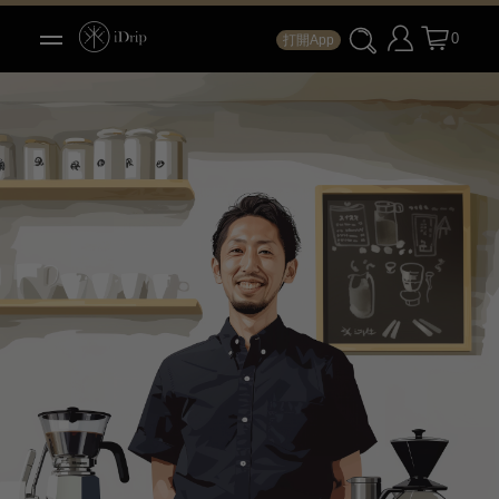
0
打開App