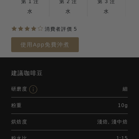
第 1 注
第 2 注
第 3 注
水
水
水
消費者評價 5
使用App免費沖煮
建議咖啡豆
研磨度
細
粉重
10g
烘焙度
淺焙, 淺中焙
粉水比
1:15