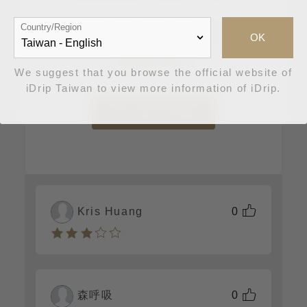
Country/Region
OK
消費者評價 5
We suggest that you browse the official website of
iDrip Taiwan to view more information of iDrip.
登入留下評論
Kris Huang
0
森呼吸
0