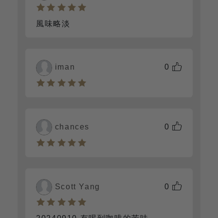
風味略淡
iman
0
chances
0
Scott Yang
0