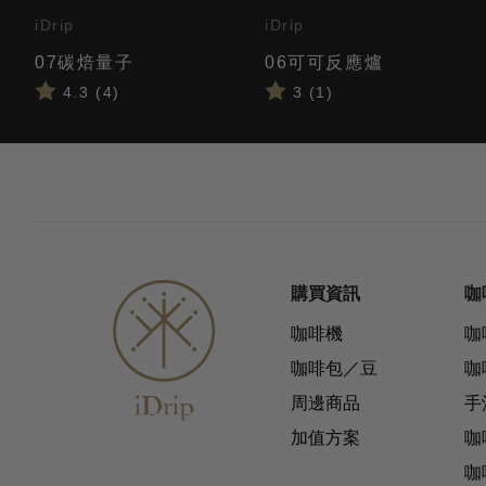
iDrip
iDrip
07碳焙量子
06可可反應爐
4.3 (4)
3 (1)
購買資訊
咖
咖啡機
咖
咖啡包／豆
咖
周邊商品
手
加值方案
咖
咖