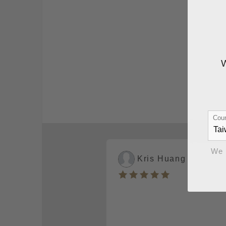
Coun
We 
Kris Huang