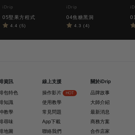
iDrip
iDrip
iD
05堅果方程式
04焦糖黑洞
0
4.4 (5)
4.3 (4)
啡資訊
線上支援
關於iDrip
啡包特色
操作影片
品牌故事
HOT
啡知識
使用教學
大師介紹
沖教學
常見問題
最新消息
啡尋味
App下載
商務方案
啡地圖
聯絡我們
合作店家