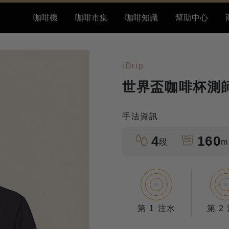
咖啡機
咖啡市集
咖啡知識
幫助中心
iDrip
世界盃咖啡杯測
手法資訊
4
160
段
m
第 1 注水
第 2