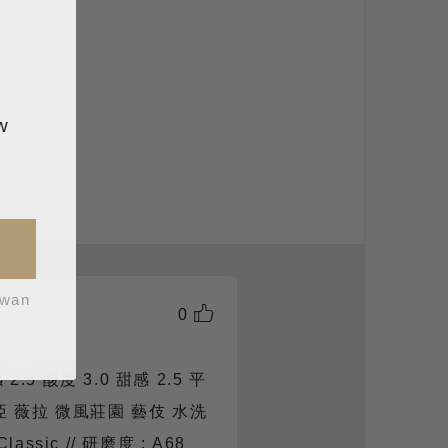
w
iwan
0
2.5 酸度 3.0 甜感 2.5 平
倫比亞 薇拉 微風莊園 藝伎 水洗
lassic // 研磨度 : A68