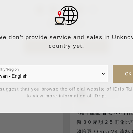
消費者評價 2
We don't provide service and sales in Unkno
country yet.
登入留下評論
try/Region
OK
suggest that you browse the official website of iDrip Ta
0
Peter Wang
to view more information of iDrip.
3顆半星星 香氣 3.0 口感 
衡 3.0 尾韻 2.5 哥
淺焙豆 / Orea V4 濾杯 C