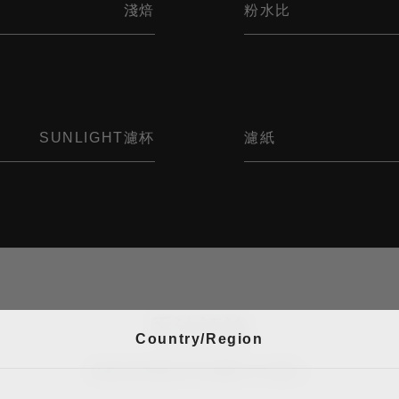
淺焙
粉水比
SUNLIGHT濾杯
濾紙
手法評論
Country/Region
說說您使用此手法喝到了什麼！