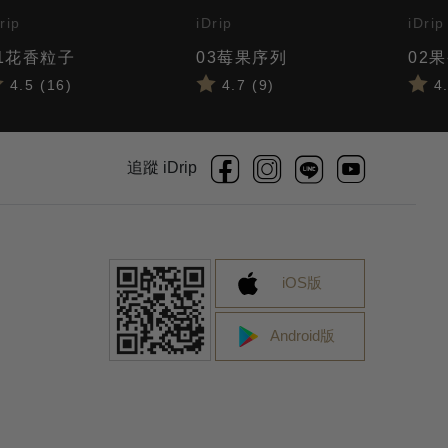
rip
iDrip
iDrip
1花香粒子
03莓果序列
02
4.5 (16)
4.7 (9)
4.
追蹤 iDrip
iOS版
Android版