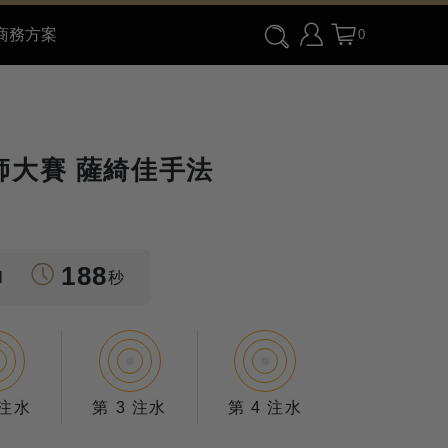
商務方案
0
師大賽 薩綺佳手法
188
l
秒
 注水
第 3 注水
第 4 注水