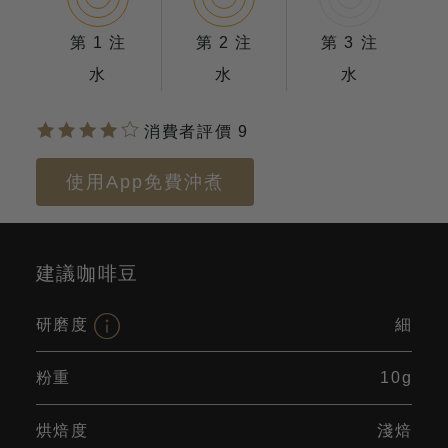
第 1 注
第 2 注
第 3 注
水
水
水
消費者評價 9
使用App免費沖煮
建議咖啡豆
研磨度
細
粉重
10g
烘焙度
淺焙