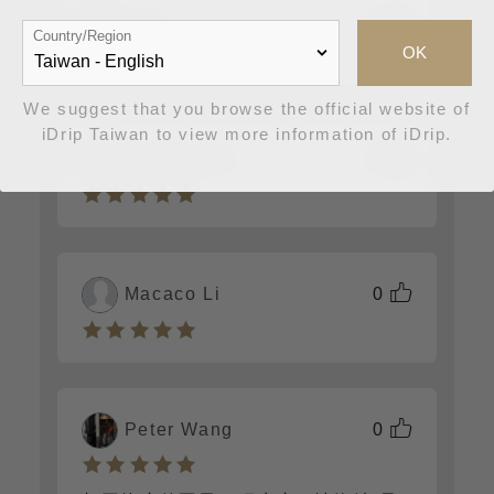
Joe
0
Country/Region
OK
We suggest that you browse the official website of
iDrip Taiwan to view more information of iDrip.
anonymous
0
Macaco Li
0
Peter Wang
0