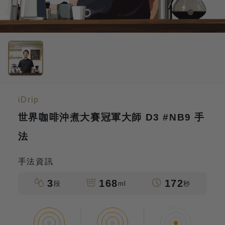
iDrip
世界咖啡沖煮大賽冠軍大師 D3 #NB9 手
法
手法資訊
3
168
172
段
ml
秒