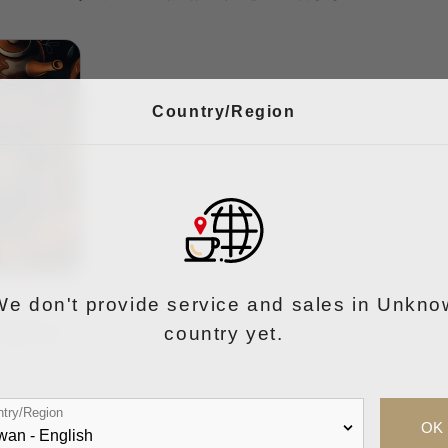
Country/Region
We don't provide service and sales in Unkno
country yet.
沖煮手法
try/Region
OK