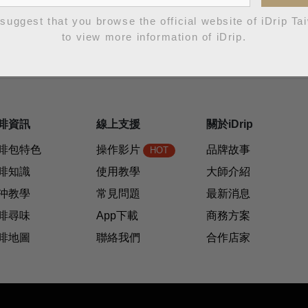
suggest that you browse the official website of iDrip Ta
to view more information of iDrip.
啡資訊
線上支援
關於iDrip
啡包特色
操作影片
品牌故事
HOT
啡知識
使用教學
大師介紹
沖教學
常見問題
最新消息
啡尋味
App下載
商務方案
啡地圖
聯絡我們
合作店家