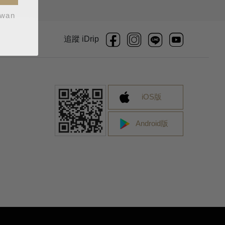
iwan
追蹤 iDrip
iOS版
Android版