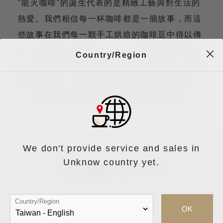
"龍火咖啡"的誕生代表的是精緻工藝與對生活的
熱愛。我們相信每一杯咖啡都是一個故事，而這
些故事在我們每一顆手工烘焙的咖啡豆中得以傳
達。 透過龍火的咖啡，您可以品嚐到傑克的熱
Country/Region
情、創意，以及他對咖啡品質工程的奉獻。我們
的品牌承諾，每一顆咖啡豆都是以最純粹的方
式，精心烘焙和調配，以呈現最完美的風味。
We don't provide service and sales in
Unknow country yet.
龍火咖啡 的手法
Country/Region
OK