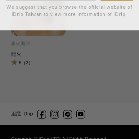
We suggest that you browse the official website of
iDrip Taiwan to view more information of iDrip.
龍火咖啡
龍火
5 (2)
追蹤 iDrip