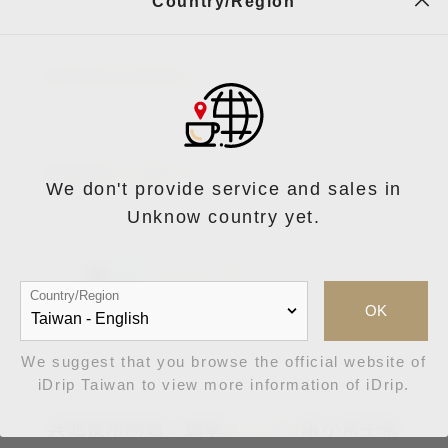
Country/Region
請參考產品說明書，或點擊左方選單，幫助你快
咖啡機使用教學影片
速設定你的咖啡機。
下載PDF
下載PDF
快速操
(Da Vinci
(Da Vinci
作指南
S)
Deluxe)
咖啡機語系對照表
We don't provide service and sales in
Unknow country yet.
iDrip App 下載
Country/Region
OK
We suggest that you browse the official website of
iDrip Taiwan to view more information of iDrip.
其他使用問題？點擊
真人客服
讓小幫手幫