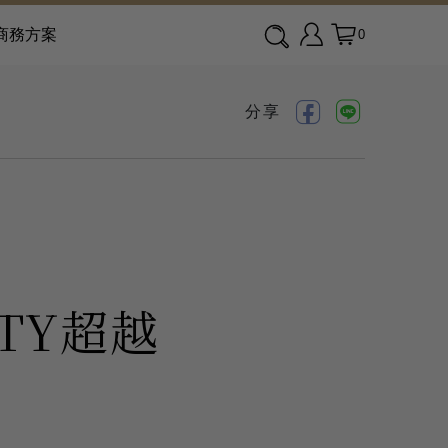
商務方案
0
分享
LTY超越