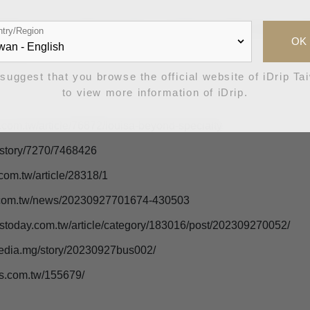
p咖啡機沖煮路易莎精選的精品咖啡，來服務更多喜愛精品咖啡的消費者
try/Region
OK
精品咖啡！
suggest that you browse the official website of iDrip Ta
to view more information of iDrip.
.tw/article/76872/louisa-beyond-specialty
story/7270/7468426
om.tw/article/28318/1
om.tw/news/20230927701674-430503
day.com.tw/article/category/183016/post/202309270052/
dia.mg/story/20230927bus002/
.com.tw/155679/