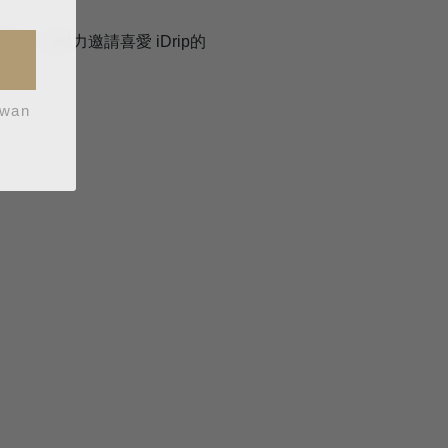
，也竭力邀請喜愛 iDrip的
iwan