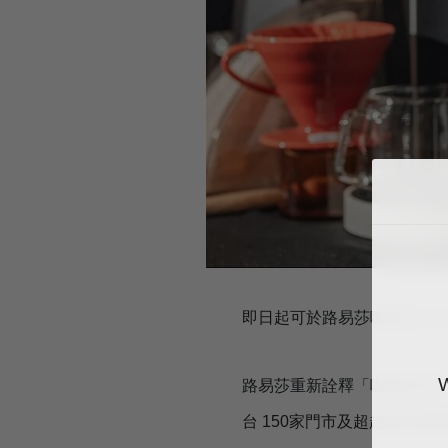
即日起可於路易莎咖啡全台 150
路易莎重新詮釋「咖啡的DNA
台 150家門市及超越精品咖