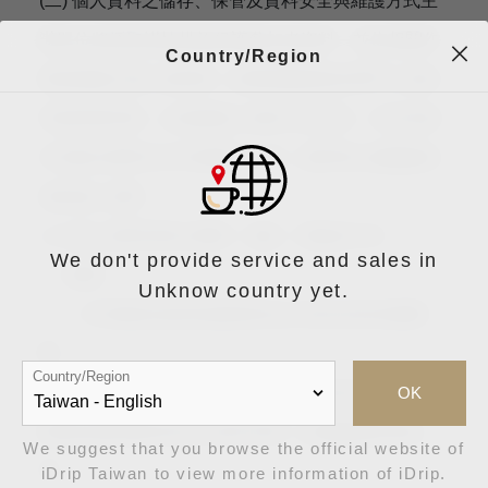
(二) 個人資料之儲存、保管及資料安全與維護方式主
辦單位將採取謹慎措施保護參加者資料，並依相關作
Country/Region
業規範建立個人資料庫，按業務權責指定專門人員控
管資料庫存取，以保護個人資料之安全性。任何未經
本活動主辦單位正式授權之人員，絕對禁止接觸參加
者的個人資料。
(三) 個人資料利用之期間、地區、對象及方式
We don't provide service and sales in
1、期間：
Unknow country yet.
〈1〉本活動及(或)其他個別約定之特定目的存續期
間。
Country/Region
〈2〉依相關法令所定或因執行業務所必須之保存期
OK
間或依個別契約約定之保存年限〈以期限最長者為
We suggest that you browse the official website of
準〉。
iDrip Taiwan to view more information of iDrip.