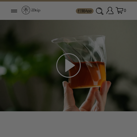
0
打開App