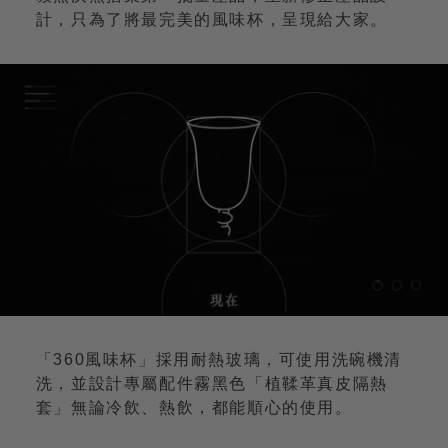
計，只為了將最完美的風味杯，呈現給大家。
「360風味杯」採用耐熱玻璃，可使用洗碗機清
洗，並設計專屬配件霧黑色「植鞣革真皮隔熱
套」無論冷飲、熱飲，都能順心的使用。