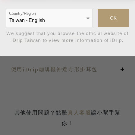
Country/Region
OK
We suggest that you browse the official website of
如何沖煮iDrip咖啡/茶濾掛包？
iDrip Taiwan to view more information of iDrip.
撕開
使用iDrip咖啡機沖煮方形掛耳包
沿著濾掛包上 ① 箭頭標示方向撕開截角。
撐開
於撕開處兩邊 ② 向外拉開濾掛包。需撐開包
裝，確認撕開至標示處。
找到掛耳包撕開線，打開掛耳包。
其他使用問題？點擊
真人客服
讓小幫手幫
拉開按壓
用手拉起掛耳包兩側紙板組，將耳掛紙板組
你！
將濾掛包兩面掛耳 ③ 拉開按壓中間 ④ 撐開
張開。
濾掛包。拉開時請勿撕開標示處連結點。